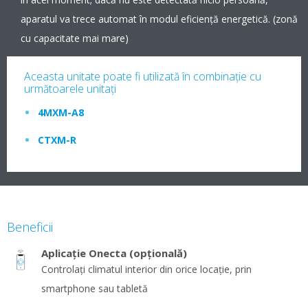
aparatul va trece automat în modul eficienţă energetică. (zonă
cu capacitate mai mare)
Aceasta unitate poate fi utilizată în combinaţie cu
următoarele unitaţi
4MXM-A8
CTXM-R
Beneficii
Aplicație Onecta (opțională)
Controlați climatul interior din orice locație, prin
smartphone sau tabletă