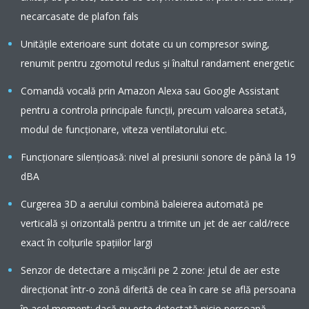
necarcasate de plafon fals
Unităţile exterioare sunt dotate cu un compresor swing,
renumit pentru zgomotul redus şi înaltul randament energetic
Comandă vocală prin Amazon Alexa sau Google Assistant
pentru a controla principale funcții, precum valoarea setată,
modul de funcționare, viteza ventilatorului etc.
Funcționare silențioasă: nivel al presiunii sonore de până la 19
dBA
Curgerea 3D a aerului combină baleierea automată pe
verticală şi orizontală pentru a trimite un jet de aer cald/rece
exact în colţurile spaţiilor largi
Senzor de detectare a mișcării pe 2 zone: jetul de aer este
direcţionat într-o zonă diferită de cea în care se află persoana
în acel moment; dacă nu este detectată nicio persoană,