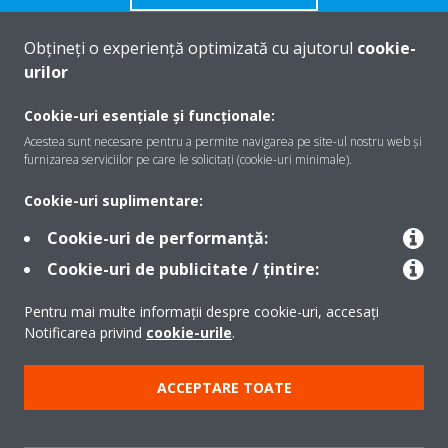
Obțineți o experiență optimizată cu ajutorul
cookie-
urilor
Despre Daikin
Cookie-uri esențiale și funcționale:
Acestea sunt necesare pentru a permite navigarea pe site-ul nostru web și
furnizarea serviciilor pe care le solicitați (cookie-uri minimale).
Soluţii
Cookie-uri suplimentare:
Cookie-uri de performanță:
Contact
Cookie-uri de publicitate / țintire:
Pentru mai multe informații despre cookie-uri, accesați
Produse
Notificarea privind
cookie-urile
.
ACCEPTARE TOATE
Copyright © Daikin
Notă legală
Cookie Notice
Politica de protecție a datelor