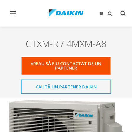
Comutare
Comu
navigare
căut
CTXM-R / 4MXM-A8
VREAU SĂ FIU CONTACTAT DE UN
PARTENER
CAUTĂ UN PARTENER DAIKIN