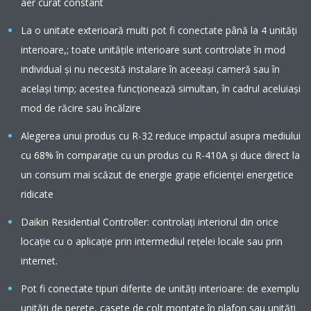
aer curat constant
La o unitate exterioară multi pot fi conectate până la 4 unităţi
interioare,; toate unităţile interioare sunt controlate în mod
individual şi nu necesită instalare în aceeaşi cameră sau în
acelaşi timp; acestea funcţionează simultan, în cadrul aceluiaşi
mod de răcire sau încălzire
Alegerea unui produs cu R-32 reduce impactul asupra mediului
cu 68% în comparaţie cu un produs cu R-410A şi duce direct la
un consum mai scăzut de energie graţie eficienţei energetice
ridicate
Daikin Residential Controller: controlați interiorul din orice
locație cu o aplicație prin intermediul rețelei locale sau prin
internet.
Pot fi conectate tipuri diferite de unităţi interioare: de exemplu
unităţi de perete, casete de colţ montate în plafon sau unităţi