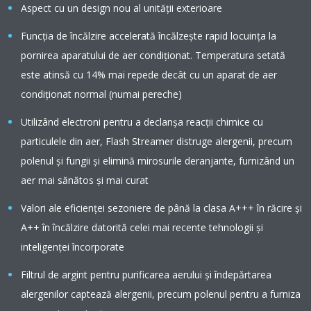
Aspect cu un design nou al unității exterioare
Funcția de încălzire accelerată încălzește rapid locuința la
pornirea aparatului de aer condiționat. Temperatura setată
este atinsă cu 14% mai repede decât cu un aparat de aer
condiționat normal (numai pereche)
Utilizând electroni pentru a declanșa reacții chimice cu
particulele din aer, Flash Streamer distruge alergenii, precum
polenul și fungii și elimină mirosurile deranjante, furnizând un
aer mai sănătos și mai curat
Valori ale eficienţei sezoniere de până la clasa A+++ în răcire şi
A++ în încălzire datorită celei mai recente tehnologii şi
inteligenţei încorporate
Filtrul de argint pentru purificarea aerului și îndepărtarea
alergenilor captează alergenii, precum polenul pentru a furniza