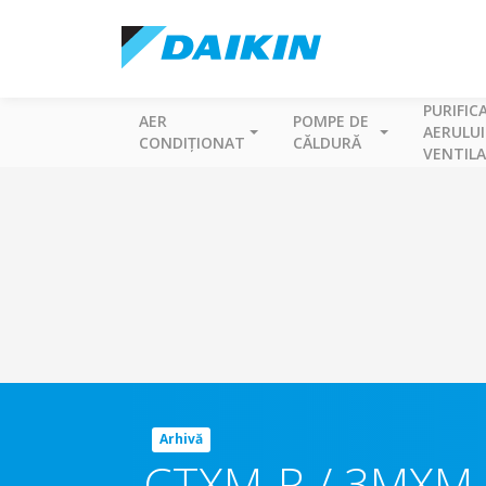
PURIFIC
AER
POMPE DE
AERULUI
CONDIȚIONAT
CĂLDURĂ
VENTILA
Arhivă
CTXM-R / 3MXM