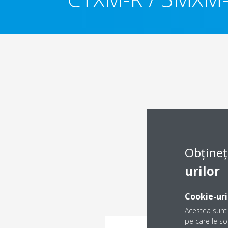
Obțineț
urilor
Cookie-uri
Acestea sunt 
pe care le sol