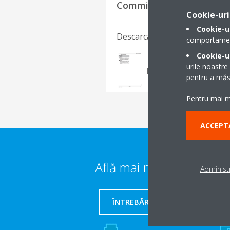
Commissioning Checklist
Cookie-uri
Cookie-u
Descarcă limba
comportamentu
Cookie-ur
Commissioning chec
urile noastre
PDF | 742.13KB
pentru a măsu
Pentru mai mu
ACCEPT
Află mai multe detalii
Administr
ÎNTREBĂRI FRECVENTE