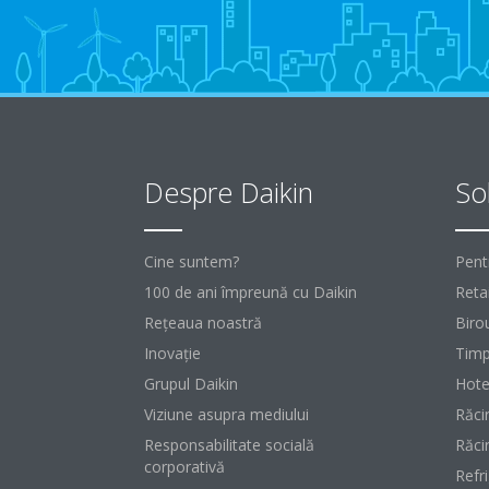
Despre Daikin
Sol
Cine suntem?
Pent
100 de ani împreună cu Daikin
Retai
Reţeaua noastră
Birou
Inovaţie
Timp
Grupul Daikin
Hote
Viziune asupra mediului
Răci
Responsabilitate socială
Răci
corporativă
Refr