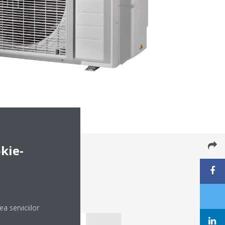
kie-
a serviciilor