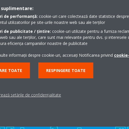
 suplimentare:
ri de performanță:
cookie-uri care colectează date statistice despre t
l utilizatorilor pe site-urile noastre web sau ale terților
i de publicitate / țintire:
cookie-uri utilizate pentru a furniza recla
klist Multi Split_Romanian
 web sau ale terților, care sunt mai relevante pentru dvs. și interesele d
ra eficiența campaniilor noastre de publicitate
lte informații despre cookie-uri, accesați Notificarea privind
cookie-
ARE TOATE
RESPINGERE TOATE
Ai nevoie de suport?
ează setările de confidențialitate
CAUTĂ UN PARTENER