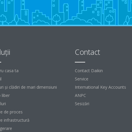
uţii
Contact
ru casa ta
Contact Daikin
l
Service
ri şi clădiri de mari dimensiuni
International Key Accounts
 liber
ANPC
luri
Sesizări
re de proces
re infrastructură
igerare