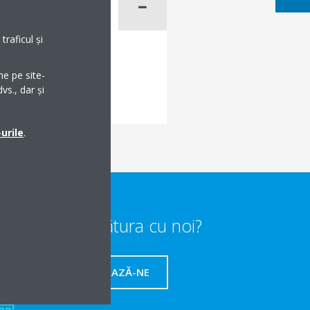
raficul și
me pe site-
vs., dar și
urile
.
Vrei să iei legătura cu noi?
CONTACTEAZĂ-NE