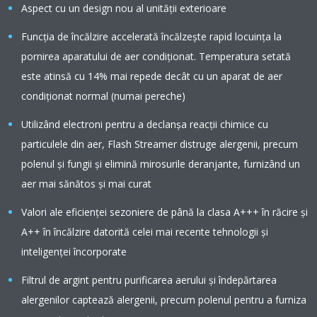
Aspect cu un design nou al unității exterioare
Funcția de încălzire accelerată încălzește rapid locuința la
pornirea aparatului de aer condiționat. Temperatura setată
este atinsă cu 14% mai repede decât cu un aparat de aer
condiționat normal (numai pereche)
Utilizând electroni pentru a declanșa reacții chimice cu
particulele din aer, Flash Streamer distruge alergenii, precum
polenul și fungii și elimină mirosurile deranjante, furnizând un
aer mai sănătos și mai curat
Valori ale eficienţei sezoniere de până la clasa A+++ în răcire şi
A++ în încălzire datorită celei mai recente tehnologii şi
inteligenţei încorporate
Filtrul de argint pentru purificarea aerului și îndepărtarea
alergenilor captează alergenii, precum polenul pentru a furniza