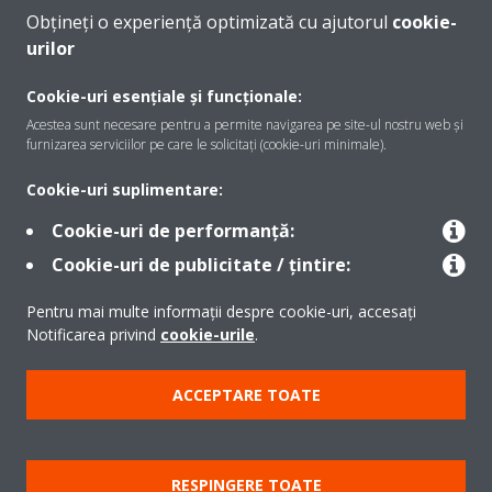
Obțineți o experiență optimizată cu ajutorul
cookie-
urilor
Despre Daikin
Cookie-uri esențiale și funcționale:
Acestea sunt necesare pentru a permite navigarea pe site-ul nostru web și
furnizarea serviciilor pe care le solicitați (cookie-uri minimale).
Soluţii
Cookie-uri suplimentare:
Cookie-uri de performanță:
Contact
Cookie-uri de publicitate / țintire:
Pentru mai multe informații despre cookie-uri, accesați
Produse
Notificarea privind
cookie-urile
.
ACCEPTARE TOATE
Copyright © Daikin
Notă legală
Cookie Notice
Politica de protecție a datelor
RESPINGERE TOATE
Etica corporativă
Termeni şi condiţii
Data Act