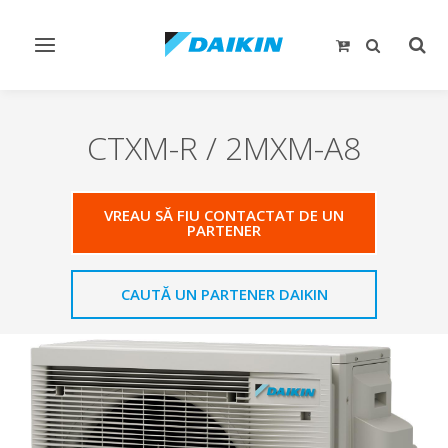
Comutare
Comu
navigare
căut
CTXM-R / 2MXM-A8
VREAU SĂ FIU CONTACTAT DE UN
PARTENER
CAUTĂ UN PARTENER DAIKIN