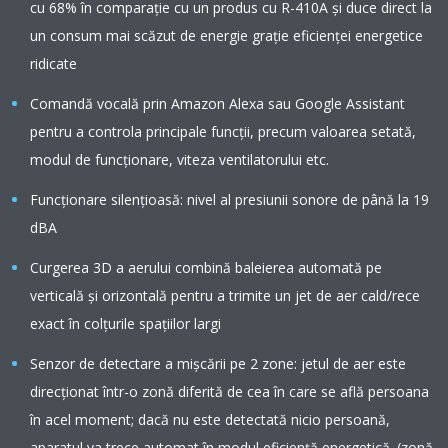
cu 68% în comparaţie cu un produs cu R-410A şi duce direct la
un consum mai scăzut de energie graţie eficienţei energetice
ridicate
Comandă vocală prin Amazon Alexa sau Google Assistant
pentru a controla principale funcții, precum valoarea setată,
modul de funcționare, viteza ventilatorului etc.
Funcționare silențioasă: nivel al presiunii sonore de până la 19
dBA
Curgerea 3D a aerului combină baleierea automată pe
verticală şi orizontală pentru a trimite un jet de aer cald/rece
exact în colţurile spaţiilor largi
Senzor de detectare a mișcării pe 2 zone: jetul de aer este
direcţionat într-o zonă diferită de cea în care se află persoana
în acel moment; dacă nu este detectată nicio persoană,
aparatul va trece automat în modul eficienţă energetică. (zonă