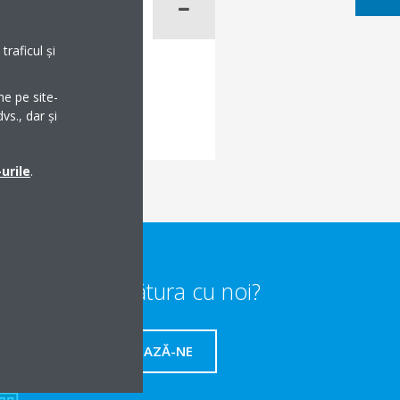
raficul și
me pe site-
vs., dar și
urile
.
Vrei să iei legătura cu noi?
CONTACTEAZĂ-NE