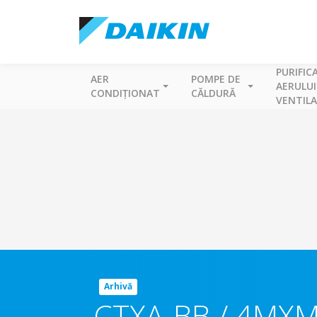
PURIFIC
AER
POMPE DE
AERULUI
CONDIȚIONAT
CĂLDURĂ
VENTILA
Arhivă
CTXA-BB / 4MX