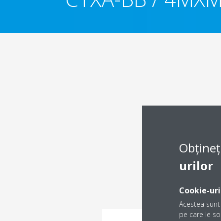
Obțineț
urilor
Cookie-uri
Acestea sunt 
pe care le sol