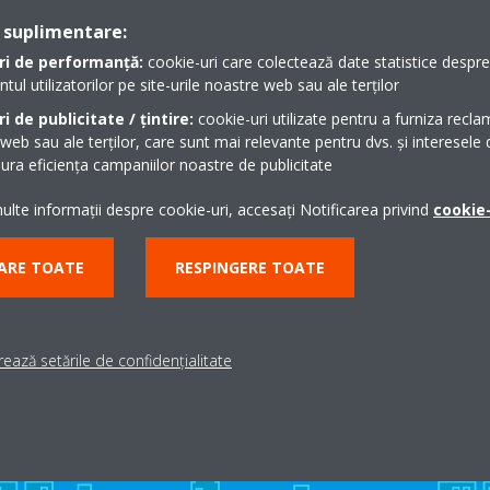
 suplimentare:
ri de performanță:
cookie-uri care colectează date statistice despre t
l utilizatorilor pe site-urile noastre web sau ale terților
i de publicitate / țintire:
cookie-uri utilizate pentru a furniza recla
klist Multi Split_Romanian
 web sau ale terților, care sunt mai relevante pentru dvs. și interesele d
ra eficiența campaniilor noastre de publicitate
lte informații despre cookie-uri, accesați Notificarea privind
cookie-
ARE TOATE
RESPINGERE TOATE
Ai nevoie de suport?
ează setările de confidențialitate
CAUTĂ UN PARTENER