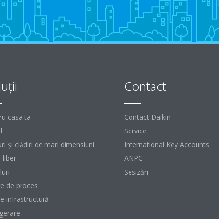
uţii
Contact
ru casa ta
Contact Daikin
l
Service
ri şi clădiri de mari dimensiuni
International Key Accounts
 liber
ANPC
luri
Sesizări
re de proces
re infrastructură
igerare