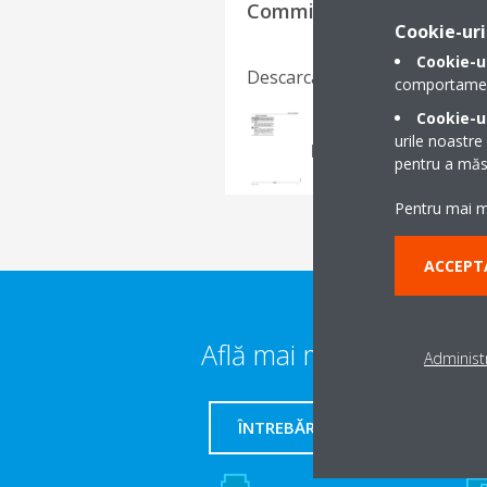
Commissioning Checklist
Cookie-uri
Cookie-u
Descarcă limba
comportamentu
Cookie-ur
Commissioning chec
urile noastre
PDF | 742.13KB
pentru a măsu
Pentru mai mu
ACCEPT
Află mai multe detalii
Administr
ÎNTREBĂRI FRECVENTE