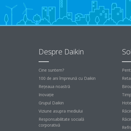
Despre Daikin
Sol
Cine suntem?
Pent
100 de ani împreună cu Daikin
Retai
Reţeaua noastră
Birou
Inovaţie
Timp
Grupul Daikin
Hote
Viziune asupra mediului
Răci
Responsabilitate socială
Răci
corporativă
Refr