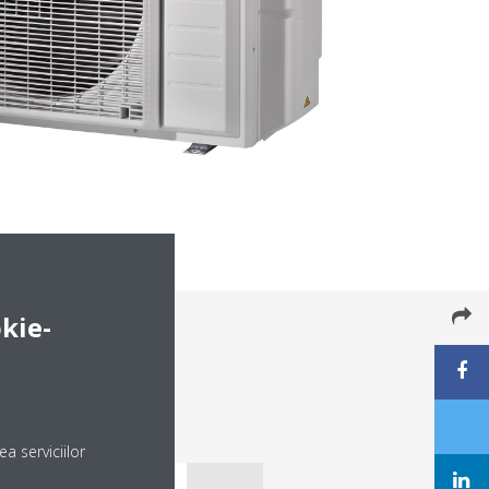
kie-
a serviciilor