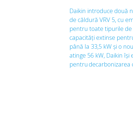
Daikin introduce două 
de căldură VRV 5, cu em
pentru toate tipurile de
capacități extinse pent
până la 33,5 kW și o no
atinge 56 kW, Daikin își 
pentru decarbonizarea c