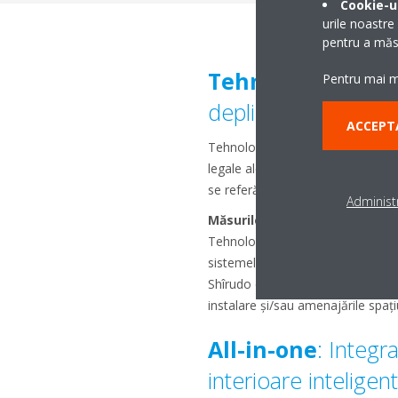
Cookie-ur
urile noastre
pentru a măsu
Tehnologia Shîr
Pentru mai mu
deplină
ACCEPT
Tehnologia unică Shîrudo de la Da
legale ale IEC60335-2-40, un stan
se referă la
caracteristicile uș
Administr
Măsurile de control ale agentu
Tehnologia Shîrudo sunt certificat
sistemelor VRV5 în toate tipurile d
Shîrudo este, de asemenea, perfe
instalare și/sau amenajările spați
All-in-one
: Integra
interioare inteligent