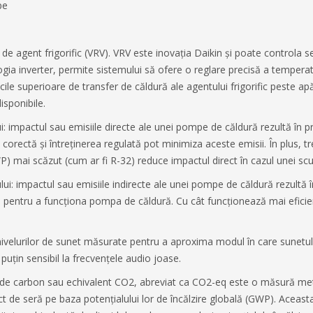
pe
de agent frigorific (VRV). VRV este inovația Daikin și poate controla se
gia inverter, permite sistemului să ofere o reglare precisă a tempera
icile superioare de transfer de căldură ale agentului frigorific peste ap
isponibile.
: impactul sau emisiile directe ale unei pompe de căldură rezultă în pr
rea corectă și întreținerea regulată pot minimiza aceste emisii. În plus, t
P) mai scăzut (cum ar fi R-32) reduce impactul direct în cazul unei scu
ui: impactul sau emisiile indirecte ale unei pompe de căldură rezultă în
ată pentru a funcționa pompa de căldură. Cu cât funcționează mai efici
nivelurilor de sunet măsurate pentru a aproxima modul în care sunetu
țin sensibil la frecvențele audio joase.
 de carbon sau echivalent CO2, abreviat ca CO2-eq este o măsură met
ect de seră pe baza potențialului lor de încălzire globală (GWP). Aceast