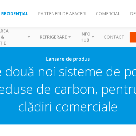
REZIDENȚIAL
PARTENERI DE AFACERI
COMERCIAL
DE
AREA
INFO
 &
REFRIGERARE
CONTACT
HUB
ȚIE
Lansare de produs
e două noi sisteme de 
reduse de carbon, pentru
clădiri comerciale