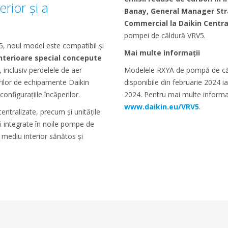
erior și a
Banay, General Manager Str
Commercial la Daikin Centra
pompei de căldură VRV5.
5, noul model este compatibil și
Mai multe informații
interioare special concepute
, inclusiv perdelele de aer
Modelele RXYA de pompă de căl
orilor de echipamente Daikin
disponibile din februarie 2024 ia
configurațiile încăperilor.
2024. Pentru mai multe informați
www.daikin.eu/VRV5
.
scentralizate, precum și unitățile
fi integrate în noile pompe de
 mediu interior sănătos și