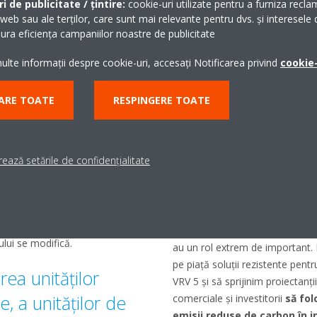
i de publicitate / țintire:
cookie-uri utilizate pentru a furniza recla
 web sau ale terților, care sunt mai relevante pentru dvs. și interesele d
ra eficiența campaniilor noastre de publicitate
Controlul facil și intuitiv al sis
udo
pentru liniște
lte informații despre cookie-uri, accesați Notificarea privind
cookie-
maximizând în același timp eficie
Atunci când VRV 5 este conecta
ARE TOATE
RESPINGERE TOATE
Daikin Cloud Plus
, care asigu
ikin îndeplinește cerințele
timp real
și optimizarea energi
dard specific de produs, care
clădirilor poate fi redus și mai 
or inflamabile ale R-32
.
tehnicienilor de service avantaj
ează setările de confidențialitate
setările echipamentelor
de la 
lui frigorific
furnizate de
e și permit instalarea
”Sprijinirea decarbonizării clădi
e clădiri și încăperi. Tehnologia
din fericire, beneficiază astăzi 
ctă atunci când detaliile de
industria HVAC-R, inclusiv producăt
ului se modifică.
au un rol extrem de important.
pe piață soluții rezistente pentr
rea unităților
VRV 5 și să sprijinim proiectanții,
e, a unităților de
comerciale și investitorii
să fo
emisii reduse de carbon în i