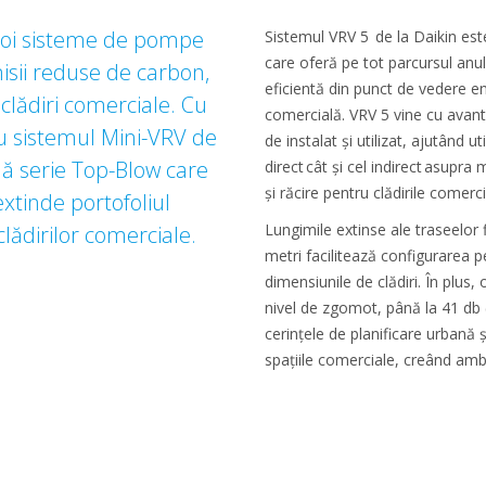
noi sisteme de pompe
Sistemul VRV 5 de la Daikin es
care oferă pe tot parcursul anulu
isii reduse de carbon,
eficientă din punct de vedere en
 clădiri comerciale. Cu
comercială. VRV 5 vine cu avantaj
ru sistemul Mini-VRV de
de instalat și utilizat, ajutând u
uă serie Top-Blow care
direct cât și cel indirect asupra 
și răcire pentru clădirile comerc
extinde portofoliul
Lungimile extinse ale traseelor 
lădirilor comerciale.
metri facilitează configurarea pe
dimensiunile de clădiri. În plus,
nivel de zgomot, până la 41 db 
cerințele de planificare urbană ș
spațiile comerciale, creând amb