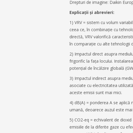
Drepturi de imagine: Daikin Euro
Explicații și abrevieri:
1) VRV = sistem cu volum variabil 
ceea ce, în combinație cu tehnolo
directă, VRV valorifică caracterist
în comparație cu alte tehnologii d
2) Impactul direct asupra mediului
frigorific la fața locului. Instala
potențial de încălzire globală (GW
3) Impactul indirect asupra mediul
asociate cu electricitatea utiliz
aceste emisii sunt mai mici.
4) dB(A) = ponderea A se aplică 
umană, deoarece auzul este mai pu
5) CO2-eq = echivalent de dioxid
emisiile de la diferite gaze cu ef