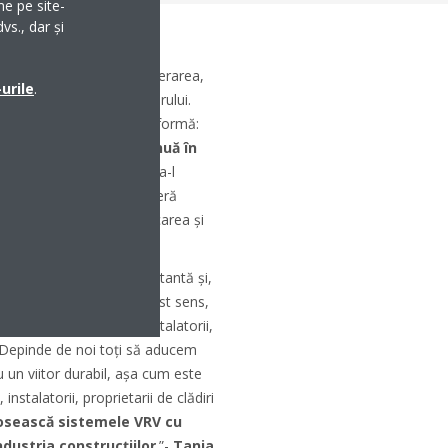
me pe site-
vs., dar și
temelor VRV 5 simplifică operarea,
urile
.
nța și confortul utilizatorului.
t la cea mai recentă platformă:
ră
monitorizarea continuă în
ei, consumul de energie a-l
mult. Daikin Cloud Plus oferă
ul de a efectua diagnosticarea și
distanță
.
rilor este extrem de importantă și,
de atenția cuvenită. În acest sens,
orii, distribuitorii și instalatorii,
 Depinde de noi toți să aducem
u un viitor durabil, așa cum este
 instalatorii, proprietarii de clădiri
losească sistemele VRV cu
ndustria construcțiilor
.”-
Tanja