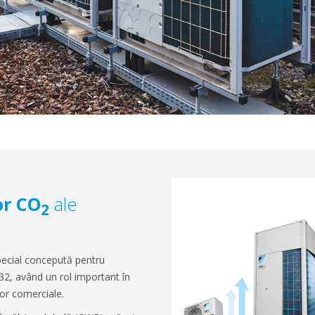
or CO
ale
2
ecial concepută pentru
R32, având un rol important în
lor comerciale.