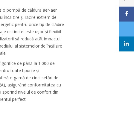
te o pompă de căldură aer-aer
i încălzire și răcire extrem de
ergetic pentru orice tip de clădire
e distincte: este ușor și flexibil
tilizatorii să reducă atât impactul
mediului al sistemelor de încălzire
iale.
figorifice de până la 1.000 de
ntru toate tipurile și
 oferă o gamă de cinci setări de
(A), asigurând conformitatea cu
i sporind nivelul de confort din
ientul perfect.