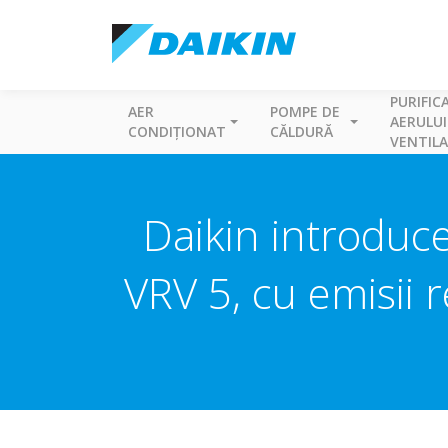
PURIFIC
AER
POMPE DE
AERULUI
CONDIȚIONAT
CĂLDURĂ
VENTILA
Daikin introduc
VRV 5, cu emisii 