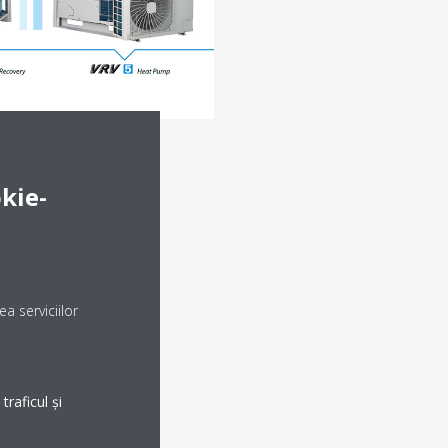
kie-
a serviciilor
raficul și