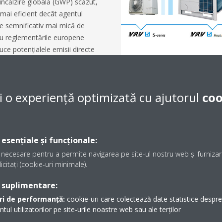
încălzire globală (GWP) scăzut,
 mai eficient decât agentul
are semnificativ mai mică de
 cu reglementările europene
uce potențialele emisii directe
 și răcire cu
până la 71%
.
RV5 au o eficiență sezonieră
e modelele anterioare,
i o experiență optimizată cu ajutorul
coo
fac alegerea de top pentru
asupra mediului al clădirilor
 esențiale și funcționale:
ți acreditați este disponibilă
necesare pentru a permite navigarea pe site-ul nostru web și furnizare
eze amprenta totală de carbon
icitați (cookie-uri minimale).
zeze acreditările BREEAM,
 suplimentare:
ri de performanță:
cookie-uri care colectează date statistice despre t
l utilizatorilor pe site-urile noastre web sau ale terților