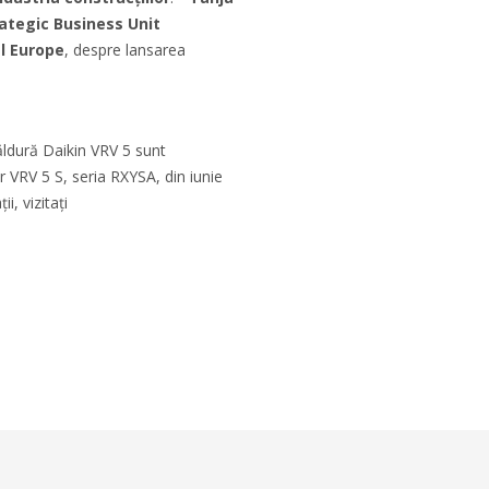
ategic Business Unit
l Europe
, despre lansarea
dură Daikin VRV 5 sunt
r VRV 5 S, seria RXYSA, din iunie
i, vizitați