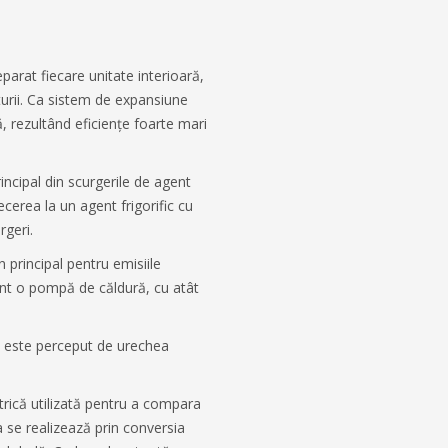
parat fiecare unitate interioară,
turii. Ca sistem de expansiune
ă, rezultând eficiențe foarte mari
incipal din scurgerile de agent
recerea la un agent frigorific cu
rgeri.
 principal pentru emisiile
ent o pompă de căldură, cu atât
l este perceput de urechea
rică utilizată pentru a compara
a se realizează prin conversia