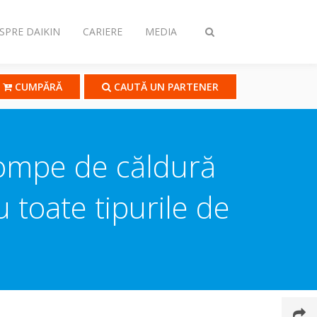
SPRE DAIKIN
CARIERE
MEDIA
Comutare
căutare
CUMPĂRĂ
CAUTĂ UN PARTENER
pompe de căldură
 toate tipurile de