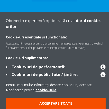
Obțineți o experiență optimizată cu ajutorul
cookie-
Despre Daikin
urilor
Cookie-uri esențiale și funcționale:
Soluţii
Acestea sunt necesare pentru a permite navigarea pe site-ul nostru web și
furnizarea serviciilor pe care le solicitați (cookie-uri minimale).
Cookie-uri suplimentare:
Contact
Cookie-uri de performanță:
Cookie-uri de publicitate / țintire:
Produse
Pentru mai multe informații despre cookie-uri, accesați
Notificarea privind
cookie-urile
.
Copyright © Daikin
ACCEPTARE TOATE
Notă legală
Cookie Notice
Politica de protecție a datelor