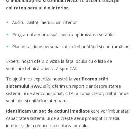
și îmbunătățirea sistemului HVAC
cu
accent total pe
calitatea aerului din interior.
Auditul calității aerului din interior
Programul aer proaspăt pentru optimizarea setărilor
Plan de acțiune personalizat cu îmbunătățiri și contramăsuri
Experții noștri oferă o vizită la fața locului cu o listă de
verificare tehnică orientată spre CAI.
Te ajutăm cu expertiza noastră la
verificarea stării
sistemului HVAC
și îți oferim un raport clar despre starea
sistemului de aer condiționat, CTA, a conductelor, unităților de
ventilație și unităților interioare.
Identificăm un set de acțiuni imediate
care vor îmbunătăți
capacitatea sistemului de a crește aerul proaspăt în mediul
interior și de a reduce recircularea prafului.