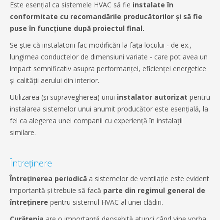
Este esențial ca sistemele HVAC să fie
instalate în
conformitate cu recomandările producătorilor și să fie
puse în funcțiune după proiectul final.
Se știe că instalatorii fac modificări la fața locului - de ex.,
lungimea conductelor de dimensiuni variate - care pot avea un
impact semnificativ asupra performanței, eficienței energetice
și calității aerului din interior.
Utilizarea (și supravegherea) unui
instalator autorizat
pentru
instalarea sistemelor unui anumit producător este esențială, la
fel ca alegerea unei companii cu experiență în instalații
similare.
Întreținere
Întreținerea periodică
a sistemelor de ventilație este evident
importantă și trebuie să facă
parte din regimul general de
întreținere
pentru sistemul HVAC al unei clădiri.
Curățenia
are o importanță deosebită atunci când vine vorba