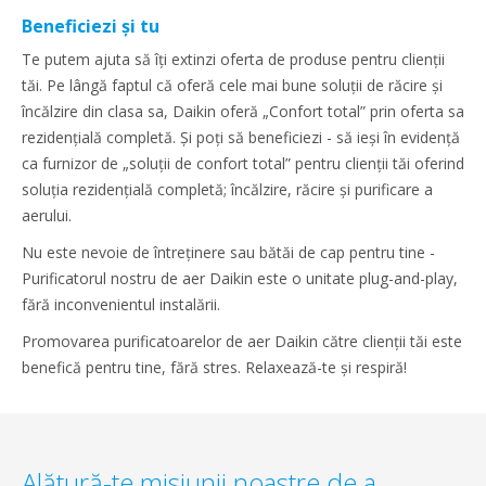
Beneficiezi și tu
Te putem ajuta să îți extinzi oferta de produse pentru clienții
tăi. Pe lângă faptul că oferă cele mai bune soluții de răcire și
încălzire din clasa sa, Daikin oferă „Confort total” prin oferta sa
rezidențială completă. Și poți să beneficiezi - să ieși în evidență
ca furnizor de „soluții de confort total” pentru clienții tăi oferind
soluția rezidențială completă; încălzire, răcire și purificare a
aerului.
Nu este nevoie de întreținere sau bătăi de cap pentru tine -
Purificatorul nostru de aer Daikin este o unitate plug-and-play,
fără inconvenientul instalării.
Promovarea purificatoarelor de aer Daikin către clienții tăi este
benefică pentru tine, fără stres. Relaxează-te și respiră!
Alătură-te misiunii noastre de a