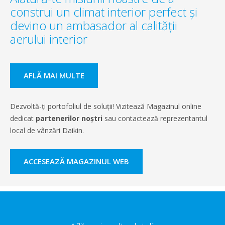
construi un climat interior perfect și
devino un ambasador al calității
aerului interior
AFLĂ MAI MULTE
Dezvoltă-ți portofoliul de soluții! Vizitează Magazinul online
dedicat
partenerilor noștri
sau contactează reprezentantul
local de vânzări Daikin.
ACCESEAZĂ MAGAZINUL WEB