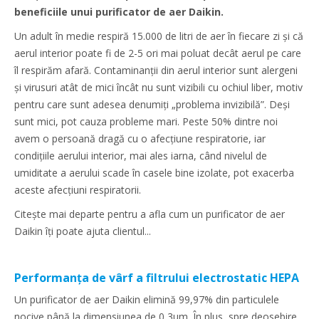
beneficiile unui purificator de aer Daikin.
Un adult în medie respiră 15.000 de litri de aer în fiecare zi și că
aerul interior poate fi de 2-5 ori mai poluat decât aerul pe care
îl respirăm afară. Contaminanții din aerul interior sunt alergeni
și virusuri atât de mici încât nu sunt vizibili cu ochiul liber, motiv
pentru care sunt adesea denumiți „problema invizibilă”. Deși
sunt mici, pot cauza probleme mari. Peste 50% dintre noi
avem o persoană dragă cu o afecțiune respiratorie, iar
condițiile aerului interior, mai ales iarna, când nivelul de
umiditate a aerului scade în casele bine izolate, pot exacerba
aceste afecțiuni respiratorii.
Citește mai departe pentru a afla cum un purificator de aer
Daikin îți poate ajuta clientul...
Performanța de vârf a filtrului electrostatic HEPA
Un purificator de aer Daikin elimină 99,97% din particulele
nocive până la dimensiunea de 0,3um. În plus, spre deosebire