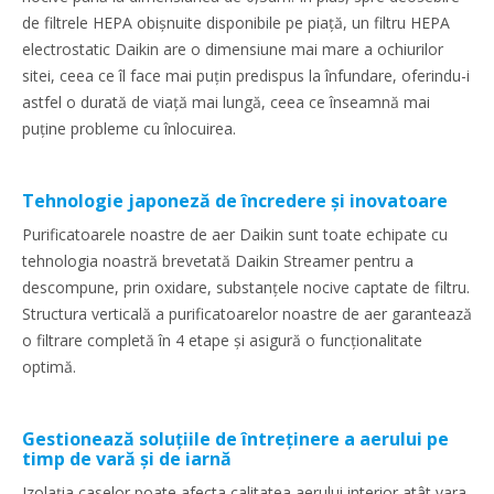
de filtrele HEPA obișnuite disponibile pe piață, un filtru HEPA
electrostatic Daikin are o dimensiune mai mare a ochiurilor
sitei, ceea ce îl face mai puțin predispus la înfundare, oferindu-i
astfel o durată de viață mai lungă, ceea ce înseamnă mai
puține probleme cu înlocuirea.
Tehnologie japoneză de încredere și inovatoare
Purificatoarele noastre de aer Daikin sunt toate echipate cu
tehnologia noastră brevetată Daikin Streamer pentru a
descompune, prin oxidare, substanțele nocive captate de filtru.
Structura verticală a purificatoarelor noastre de aer garantează
o filtrare completă în 4 etape și asigură o funcționalitate
optimă.
Gestionează soluțiile de întreținere a aerului pe
timp de vară și de iarnă
Izolația caselor poate afecta calitatea aerului interior atât vara,