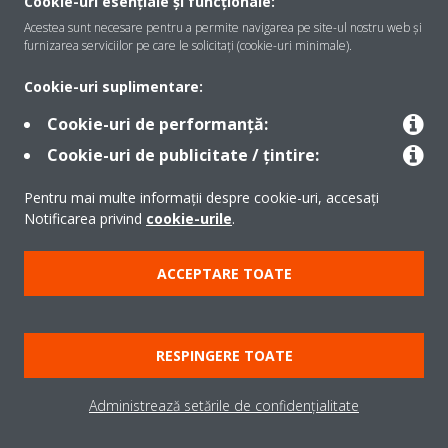
Cookie-uri esențiale și funcționale:
Acestea sunt necesare pentru a permite navigarea pe site-ul nostru web și
furnizarea serviciilor pe care le solicitați (cookie-uri minimale).
Soluţii
Cookie-uri suplimentare:
Cookie-uri de performanță:
Contact
Cookie-uri de publicitate / țintire:
Pentru mai multe informații despre cookie-uri, accesați
Produse
Notificarea privind
cookie-urile
.
ACCEPTARE TOATE
Copyright © Daikin
Notă legală
Cookie Notice
Politica de protecție a datelor
RESPINGERE TOATE
Etica corporativă
Termeni şi condiţii
Data Act
Administrează setările de confidențialitate