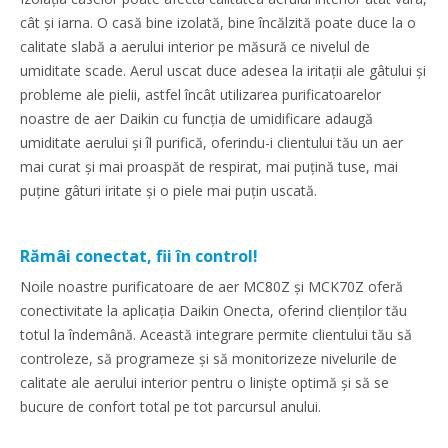
cât și iarna. O casă bine izolată, bine încălzită poate duce la o
calitate slabă a aerului interior pe măsură ce nivelul de
umiditate scade. Aerul uscat duce adesea la iritații ale gâtului și
probleme ale pielii, astfel încât utilizarea purificatoarelor
noastre de aer Daikin cu funcția de umidificare adaugă
umiditate aerului și îl purifică, oferindu-i clientului tău un aer
mai curat și mai proaspăt de respirat, mai puțină tuse, mai
puține gâturi iritate și o piele mai puțin uscată.
Rămâi conectat, fii în control!
Noile noastre purificatoare de aer MC80Z și MCK70Z oferă
conectivitate la aplicația Daikin Onecta, oferind clienților tău
totul la îndemână. Această integrare permite clientului tău să
controleze, să programeze și să monitorizeze nivelurile de
calitate ale aerului interior pentru o liniște optimă și să se
bucure de confort total pe tot parcursul anului.