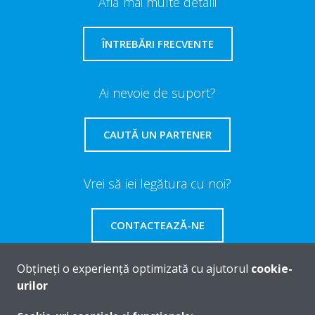
Află mai multe detalii
ÎNTREBĂRI FRECVENTE
Ai nevoie de suport?
CAUTĂ UN PARTENER
Vrei să iei legătura cu noi?
CONTACTEAZĂ-NE
Obțineți o experiență optimizată cu ajutorul
cookie-
urilor
Despre Daikin