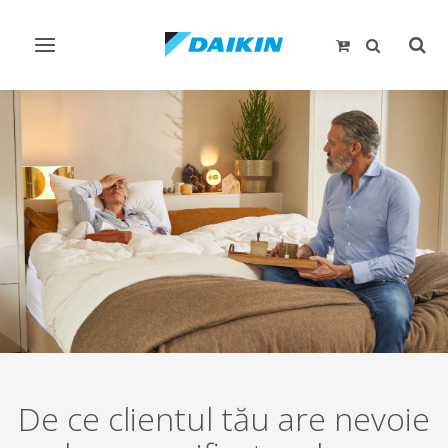
Comutare
Comu
navigare
căut
De ce clientul tău are nevoie