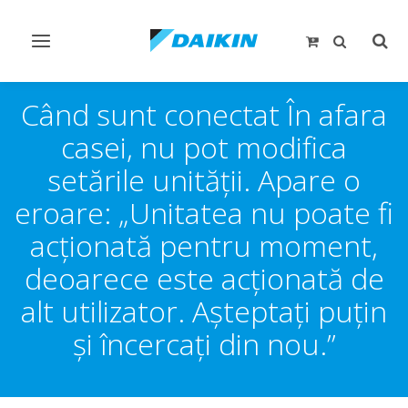
Comutare
Comu
navigare
căut
Când sunt conectat În afara
casei, nu pot modifica
setările unităţii. Apare o
eroare: „Unitatea nu poate fi
acţionată pentru moment,
deoarece este acţionată de
alt utilizator. Aşteptaţi puţin
şi încercaţi din nou.”