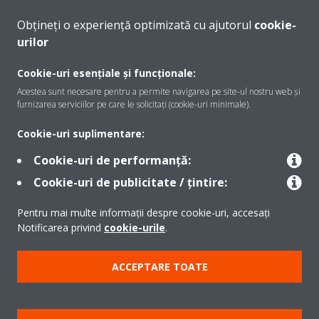
Obțineți o experiență optimizată cu ajutorul
cookie-
urilor
Despre Daikin
Cookie-uri esențiale și funcționale:
Acestea sunt necesare pentru a permite navigarea pe site-ul nostru web și
furnizarea serviciilor pe care le solicitați (cookie-uri minimale).
Soluţii
Cookie-uri suplimentare:
Cookie-uri de performanță:
Contact
Cookie-uri de publicitate / țintire:
Pentru mai multe informații despre cookie-uri, accesați
Produse
Notificarea privind
cookie-urile
.
ACCEPTARE TOATE
Copyright © Daikin
Notă legală
Cookie Notice
Politica de protecție a datelor