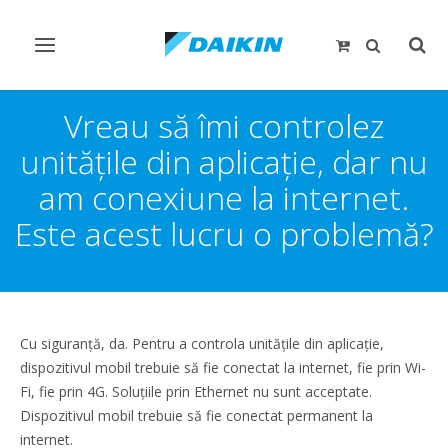
Comutare
Comu
navigare
căut
Vreau să îmi controlez
unitățile din aplicație, dar nu
am conexiune la internet.
Este acest lucru o problemă?
Cu siguranță, da. Pentru a controla unitățile din aplicație,
dispozitivul mobil trebuie să fie conectat la internet, fie prin Wi-
Fi, fie prin 4G. Soluțiile prin Ethernet nu sunt acceptate.
Dispozitivul mobil trebuie să fie conectat permanent la
internet.