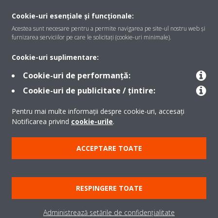
Despre Daikin
Cookie-uri esențiale și funcționale:
Acestea sunt necesare pentru a permite navigarea pe site-ul nostru web și
furnizarea serviciilor pe care le solicitați (cookie-uri minimale).
Soluţii
Cookie-uri suplimentare:
Cookie-uri de performanță:
Contact
Cookie-uri de publicitate / țintire:
Pentru mai multe informații despre cookie-uri, accesați
Produse
Notificarea privind
cookie-urile
.
ACCEPTARE TOATE
Copyright © Daikin
Notă legală
Cookie Notice
Politica de protecție a datelor
RESPINGERE TOATE
Etica corporativă
Termeni şi condiţii
Data Act
Administrează setările de confidențialitate