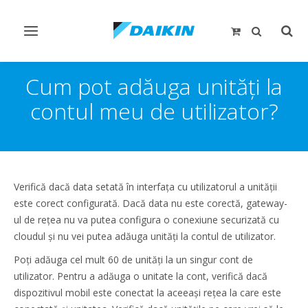
Comutare
Comu
navigare
căut
Cum pot adăuga unități la
contul meu de utilizator?
Verifică dacă data setată în interfața cu utilizatorul a unității
este corect configurată. Dacă data nu este corectă, gateway-
ul de rețea nu va putea configura o conexiune securizată cu
cloudul și nu vei putea adăuga unități la contul de utilizator.
Poți adăuga cel mult 60 de unități la un singur cont de
utilizator. Pentru a adăuga o unitate la cont, verifică dacă
dispozitivul mobil este conectat la aceeași rețea la care este