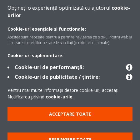
Obțineți o experiență optimizată cu ajutorul
cookie-
urilor
Despre Daikin
Cookie-uri esențiale și funcționale:
Acestea sunt necesare pentru a permite navigarea pe site-ul nostru web și
furnizarea serviciilor pe care le solicitați (cookie-uri minimale).
Soluţii
Cookie-uri suplimentare:
Cookie-uri de performanță:
Contact
Cookie-uri de publicitate / țintire:
Pentru mai multe informații despre cookie-uri, accesați
Produse
Notificarea privind
cookie-urile
.
ACCEPTARE TOATE
Copyright © Daikin
Notă legală
Cookie Notice
Politica de protecție a datelor
RESPINGERE TOATE