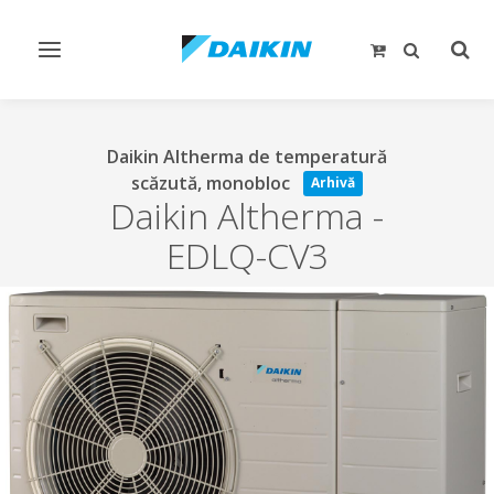
Comutare
Comu
navigare
căut
Daikin Altherma de temperatură
scăzută, monobloc
Arhivă
Daikin Altherma
-
EDLQ-CV3