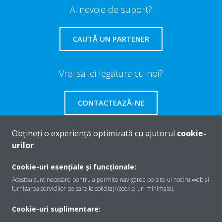
Ai nevoie de suport?
CAUTĂ UN PARTENER
Vrei să iei legătura cu noi?
CONTACTEAZĂ-NE
Obțineți o experiență optimizată cu ajutorul
cookie-
urilor
Despre Daikin
Cookie-uri esențiale și funcționale:
Acestea sunt necesare pentru a permite navigarea pe site-ul nostru web și
furnizarea serviciilor pe care le solicitați (cookie-uri minimale).
Soluţii
Cookie-uri suplimentare: