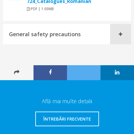
724_Catalogues_Romanian
PDF | 1.93MB
General safety precautions
Află mai multe detalii
ÎNTREBĂRI FRECVENTE