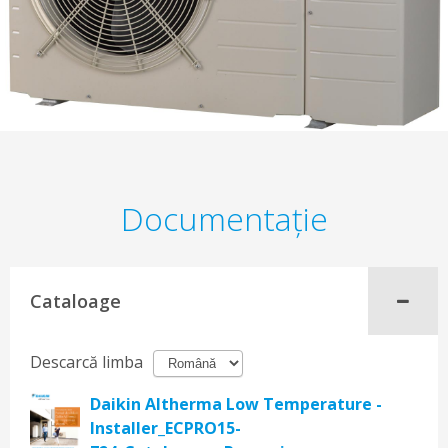
Documentaţie
Cataloage
Descarcă limba
Daikin Altherma Low Temperature -
Installer_ECPRO15-