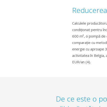
Reducerea 
Calculele producătoru
condiționat pentru înc
600 m², o pompă de că
comparație cu metodele
energie cu aproape 30
activitatea în Belgia
EUR/an (4).
De ce este o p