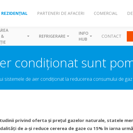
REZIDENȚIAL
PARTENERI DE AFACERI
COMERCIAL
DE
AREA
INFO
 &
REFRIGERARE
CONTACT
HUB
ȚIE
er condiționat sunt po
i sistemele de aer condiționat la reducerea consumului de gaz 
tudinii privind oferta și prețul gazelor naturale, statele me
lități de a-și reduce cererea de gaze cu 15% în iarna urmă