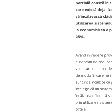
parțială constă în s
care există deja. D
să încălzească clădi
utilizarea sistemul
la economisirea a p
25%.
Având în vedere prov
european de reducere
voluntar consumul de 
de modul în care ne î
sunt încă încălzite cu
înțelege că un sistem
încălzirea eficientă ș
prin utilizarea sistem
totale.