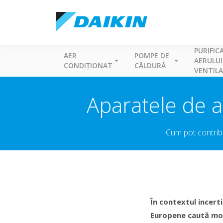
PURIFIC
AER
POMPE DE
AERULUI
CONDIȚIONAT
CĂLDURĂ
VENTILA
Aparatele de a
Cum pot contribu
În contextul incerti
Europene caută moda