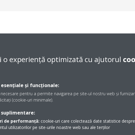
umului de energie
i o experiență optimizată cu ajutorul
coo
 o pompă de căldură, aceasta poate fi optimizată prin utilizarea sist
a de energie. Sistemele cloud inteligente, cum ar fi Daikin Cloud Servic
ctează consumul excesiv de energie în anumite părți ale clădirii, dar
să intervină acolo unde este necesar.
 esențiale și funcționale:
necesare pentru a permite navigarea pe site-ul nostru web și furnizare
icitați (cookie-uri minimale).
 suplimentare:
ri de performanță:
cookie-uri care colectează date statistice despre t
 transformării durabile pe piața HV
l utilizatorilor pe site-urile noastre web sau ale terților