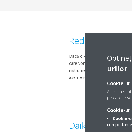
Reducerea cons
Obțineț
Dacă o clădire are deja instalată
care vor reduce și mai mult factur
urilor
instrumente care nu numai că dete
asemenea, să acționeze rapid și 
Cookie-uri
Acestea sunt 
pe care le sol
Cookie-uri
Cookie-u
Daikin, lider al
comportamentu