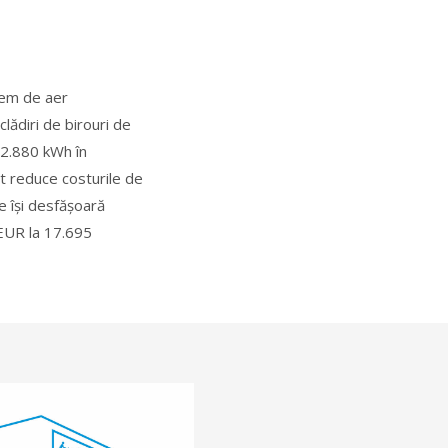
tem de aer
lădiri de birouri de
12.880 kWh în
ot reduce costurile de
e își desfășoară
 EUR la 17.695