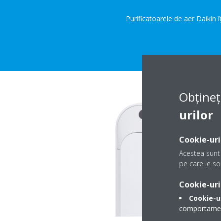
Purificatoarele de aer Daikin î
Obțineț
urilor
Cookie-uri
Acestea sunt 
pe care le sol
Cookie-uri
Cookie-u
comportamentu