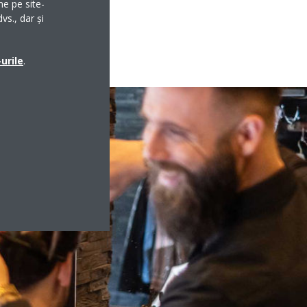
me pe site-
vs., dar și
urile
.