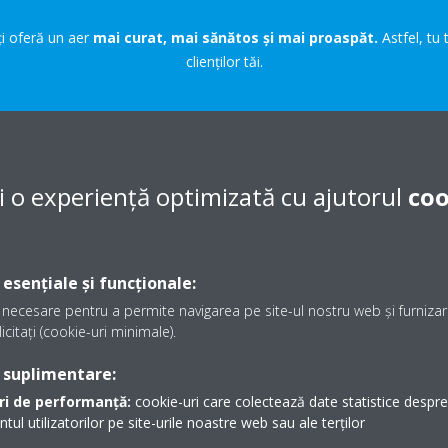
ți oferă un aer
mai curat, mai sănătos și mai proaspăt.
Astfel, tu 
clienților tăi.
i o experiență optimizată cu ajutorul
coo
CUM FUNCȚIO
 esențiale și funcționale:
Purificatoarele noastre de aer
necesare pentru a permite navigarea pe site-ul nostru web și furnizare
tehnologia noastră patenta
icitați (cookie-uri minimale).
de generare a ionului cu plasmă
înaltă performanță.
 suplimentare:
Rezultatul: aer curat și sănătos, s
ri de performanță:
cookie-uri care colectează date statistice despre t
l utilizatorilor pe site-urile noastre web sau ale terților