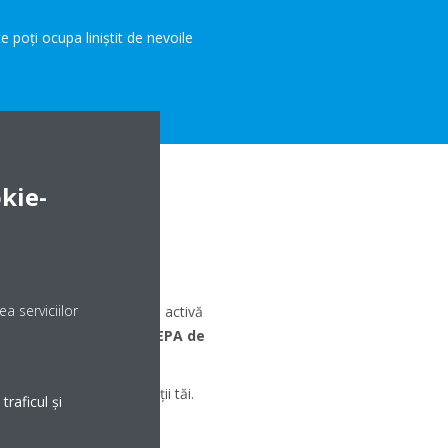
te poți ocupa liniștit de nevoile
kie-
NEAZĂ?
 curăță aerul combinând
a serviciilor
tă streamer
și o unitate activă
 cu utilizarea
filtrelor HEPA de
igur pentru tine și clientții tăi.
raficul și