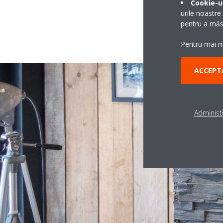
Cookie-ur
urile noastre
pentru a măsu
Pentru mai mu
ACCEPT
Administr