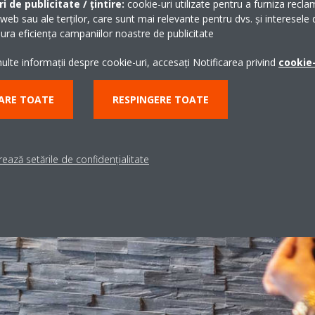
i de publicitate / țintire:
cookie-uri utilizate pentru a furniza recla
CUM FUNCȚIONEAZĂ?
 web sau ale terților, care sunt mai relevante pentru dvs. și interesele d
ra eficiența campaniilor noastre de publicitate
lte informații despre cookie-uri, accesați Notificarea privind
cookie-
ARE TOATE
RESPINGERE TOATE
ează setările de confidențialitate