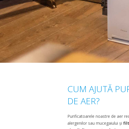
CUM AJUTĂ PU
DE AER?
Purificatoarele noastre de aer re
alergenilor sau mucegaiului și
fil