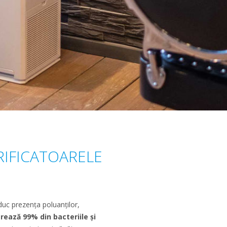
RIFICATOARELE
duc prezența poluanților,
trează 99% din bacteriile și