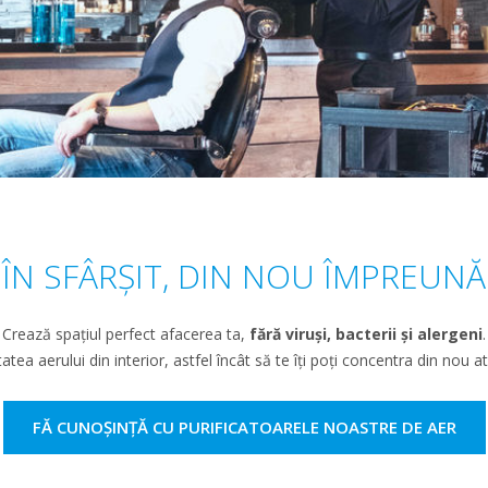
ÎN SFÂRȘIT, DIN NOU ÎMPREUNĂ
Crează spațiul perfect afacerea ta,
fără viruși, bacterii și alergeni
.
atea aerului din interior, astfel încât să te îți poți concentra din nou at
FĂ CUNOȘINȚĂ CU PURIFICATOARELE NOASTRE DE AER