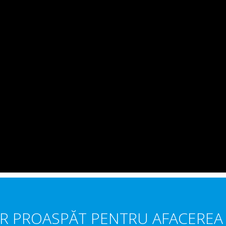
R PROASPĂT PENTRU AFACEREA