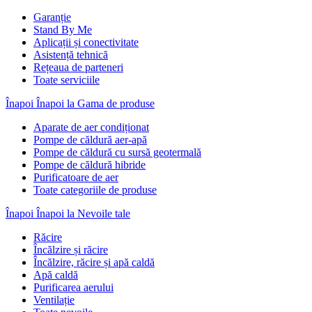
Garanție
Stand By Me
Aplicații și conectivitate
Asistență tehnică
Rețeaua de parteneri
Toate serviciile
Înapoi
Înapoi la Gama de produse
Aparate de aer condiționat
Pompe de căldură aer-apă
Pompe de căldură cu sursă geotermală
Pompe de căldură hibride
Purificatoare de aer
Toate categoriile de produse
Înapoi
Înapoi la Nevoile tale
Răcire
Încălzire și răcire
Încălzire, răcire și apă caldă
Apă caldă
Purificarea aerului
Ventilație