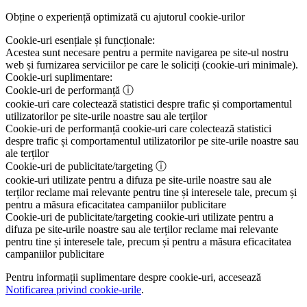
Obține o experiență optimizată cu ajutorul cookie-urilor
Cookie-uri esențiale și funcționale:
Acestea sunt necesare pentru a permite navigarea pe site-ul nostru
web și furnizarea serviciilor pe care le soliciți (cookie-uri minimale).
Cookie-uri suplimentare:
Cookie-uri de performanță
ⓘ
cookie-uri care colectează statistici despre trafic și comportamentul
utilizatorilor pe site-urile noastre sau ale terților
Cookie-uri de performanță
cookie-uri care colectează statistici
despre trafic și comportamentul utilizatorilor pe site-urile noastre sau
ale terților
Cookie-uri de publicitate/targeting
ⓘ
cookie-uri utilizate pentru a difuza pe site-urile noastre sau ale
terților reclame mai relevante pentru tine și interesele tale, precum și
pentru a măsura eficacitatea campaniilor publicitare
Cookie-uri de publicitate/targeting
cookie-uri utilizate pentru a
difuza pe site-urile noastre sau ale terților reclame mai relevante
pentru tine și interesele tale, precum și pentru a măsura eficacitatea
campaniilor publicitare
Pentru informații suplimentare despre cookie-uri, accesează
Notificarea privind cookie-urile
.