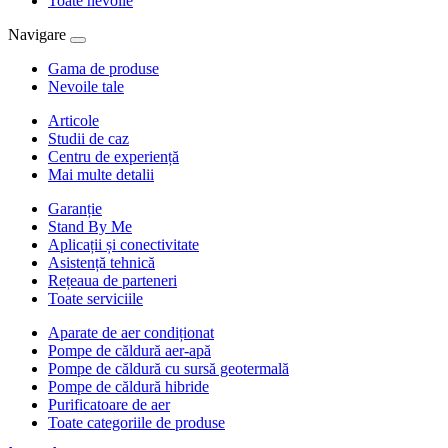
Toate nevoile
Navigare
Gama de produse
Nevoile tale
Articole
Studii de caz
Centru de experiență
Mai multe detalii
Garanție
Stand By Me
Aplicații și conectivitate
Asistență tehnică
Rețeaua de parteneri
Toate serviciile
Aparate de aer condiționat
Pompe de căldură aer-apă
Pompe de căldură cu sursă geotermală
Pompe de căldură hibride
Purificatoare de aer
Toate categoriile de produse