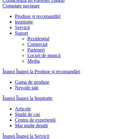
Contactează un Partener Daikin
Comutare navigare
Produse și recomandări
Inspirație
Servicii
Suport
Rezidențial
Comercial
Parteneri
Locuri de muncă
Media
Înapoi
Înapoi la Produse și recomandări
Gama de produse
Nevoile tale
Înapoi
Înapoi la Inspirație
Articole
Studii de caz
Centru de experiență
Mai multe detalii
Înapoi
Înapoi la Servicii