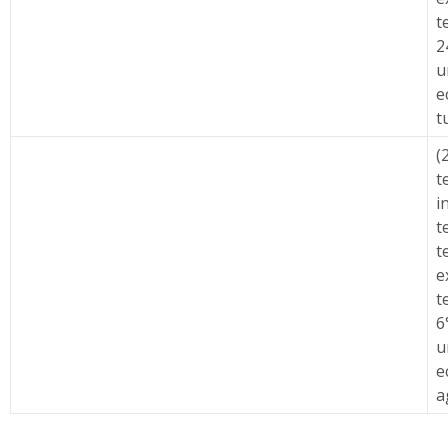
t
2
u
e
t
(
t
i
t
t
e
t
6
u
e
a