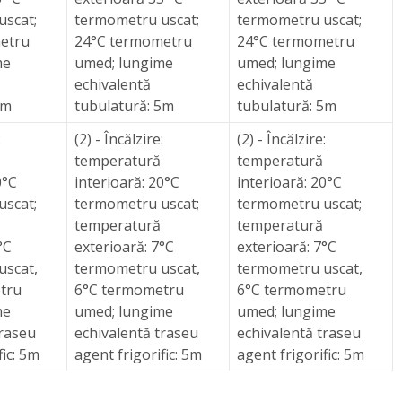
uscat;
termometru uscat;
termometru uscat;
etru
24°C termometru
24°C termometru
me
umed; lungime
umed; lungime
echivalentă
echivalentă
5m
tubulatură: 5m
tubulatură: 5m
:
(2) - Încălzire:
(2) - Încălzire:
temperatură
temperatură
0°C
interioară: 20°C
interioară: 20°C
uscat;
termometru uscat;
termometru uscat;
temperatură
temperatură
°C
exterioară: 7°C
exterioară: 7°C
uscat,
termometru uscat,
termometru uscat,
tru
6°C termometru
6°C termometru
me
umed; lungime
umed; lungime
traseu
echivalentă traseu
echivalentă traseu
fic: 5m
agent frigorific: 5m
agent frigorific: 5m