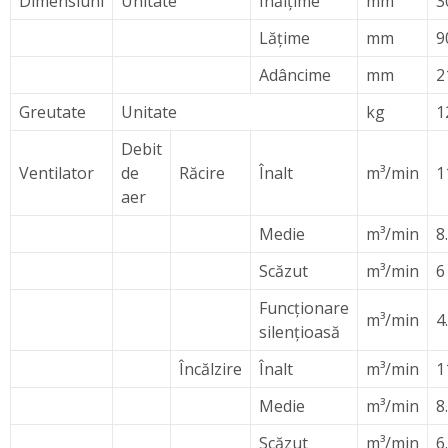
Dimensiuni
Unitate
Înălțime
mm
3
Lățime
mm
9
Adâncime
mm
2
Greutate
Unitate
kg
1
Debit
Ventilator
de
Răcire
Înalt
m³/min
1
aer
Medie
m³/min
8
Scăzut
m³/min
6
Funcţionare
m³/min
4
silenţioasă
Încălzire
Înalt
m³/min
1
Medie
m³/min
8
Scăzut
m³/min
6