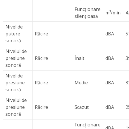
Funcţionare
m³/min
4
silenţioasă
Nivel de
putere
Răcire
dBA
5
sonoră
Nivelul de
presiune
Răcire
Înalt
dBA
3
sonoră
Nivel de
presiune
Răcire
Medie
dBA
3
sonoră
Nivelul de
presiune
Răcire
Scăzut
dBA
2
sonoră
Funcţionare
dBA
1