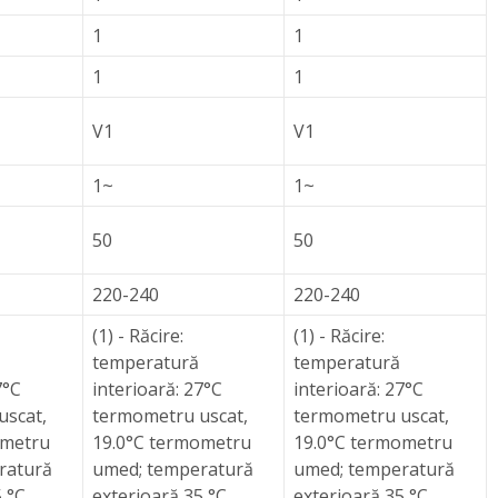
1
1
1
1
V1
V1
1~
1~
50
50
220-240
220-240
(1) - Răcire:
(1) - Răcire:
temperatură
temperatură
7°C
interioară: 27°C
interioară: 27°C
uscat,
termometru uscat,
termometru uscat,
ometru
19.0°C termometru
19.0°C termometru
ratură
umed; temperatură
umed; temperatură
5 °C
exterioară 35 °C
exterioară 35 °C