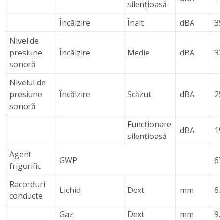
silenţioasă
Încălzire
Înalt
dBA
3
Nivel de
presiune
Încălzire
Medie
dBA
3
sonoră
Nivelul de
presiune
Încălzire
Scăzut
dBA
2
sonoră
Funcţionare
dBA
1
silenţioasă
Agent
GWP
6
frigorific
Racorduri
Lichid
Dext
mm
6
conducte
Gaz
Dext
mm
9