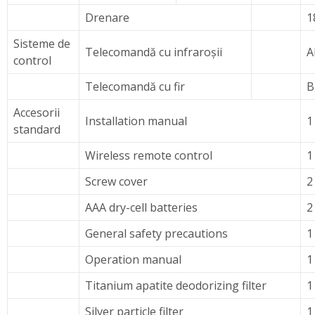
Drenare
1
Sisteme de
Telecomandă cu infraroșii
A
control
Telecomandă cu fir
B
Accesorii
Installation manual
1
standard
Wireless remote control
1
Screw cover
2
AAA dry-cell batteries
2
General safety precautions
1
Operation manual
1
Titanium apatite deodorizing filter
1
Silver particle filter
1