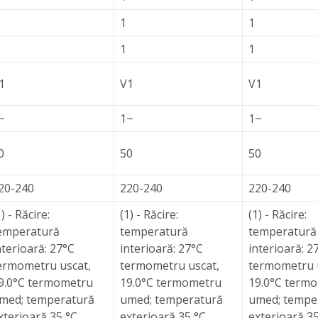
1
1
1
1
1
V1
V1
~
1~
1~
0
50
50
20-240
220-240
220-240
1) - Răcire:
(1) - Răcire:
(1) - Răcire:
emperatură
temperatură
temperatură
nterioară: 27°C
interioară: 27°C
interioară: 2
ermometru uscat,
termometru uscat,
termometru 
9.0°C termometru
19.0°C termometru
19.0°C term
med; temperatură
umed; temperatură
umed; tempe
xterioară 35 °C
exterioară 35 °C
exterioară 3