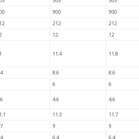
05
305
305
00
900
900
12
212
212
2
12
12
1
11.4
11.8
.4
8.6
8.6
6
6
.6
4.6
4.6
1.1
11.3
11.7
.7
9
9
.4
6.4
6.4