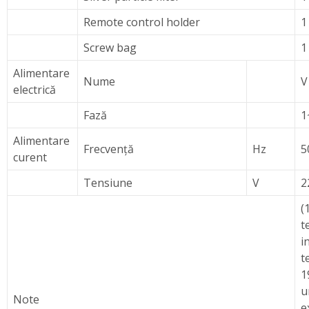
Remote control holder
1
Screw bag
1
Alimentare
Nume
V
electrică
Fază
1
Alimentare
Frecvenţă
Hz
5
curent
Tensiune
V
2
(
t
i
t
1
u
Note
e