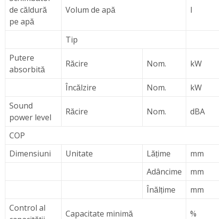
de căldură
Volum de apă
l
pe apă
Tip
Putere
Răcire
Nom.
kW
absorbită
Încălzire
Nom.
kW
Sound
Răcire
Nom.
dBA
power level
COP
Dimensiuni
Unitate
Lățime
mm
Adâncime
mm
Înălțime
mm
Control al
Capacitate minimă
%