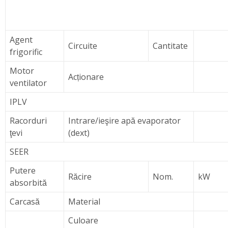
Agent
Circuite
Cantitate
frigorific
Motor
Acționare
ventilator
IPLV
Racorduri
Intrare/ieşire apă evaporator
ţevi
(dext)
SEER
Putere
Răcire
Nom.
kW
absorbită
Carcasă
Material
Culoare