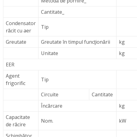
Metodă de pornire_
Cantitate_
Condensator
Tip
răcit cu aer
Greutate
Greutate în timpul funcţionării
kg
Unitate
kg
EER
Agent
Tip
frigorific
Circuite
Cantitate
Încărcare
kg
Capacitate
Nom.
kW
de răcire
Schimbător