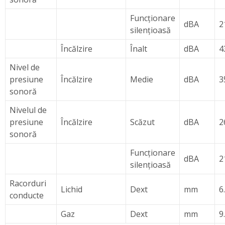
Funcţionare
dBA
2
silenţioasă
Încălzire
Înalt
dBA
4
Nivel de
presiune
Încălzire
Medie
dBA
3
sonoră
Nivelul de
presiune
Încălzire
Scăzut
dBA
2
sonoră
Funcţionare
dBA
2
silenţioasă
Racorduri
Lichid
Dext
mm
6
conducte
Gaz
Dext
mm
9