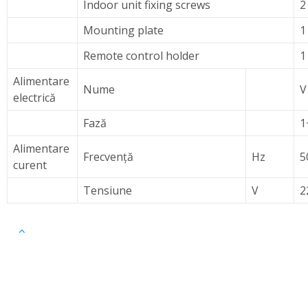
Indoor unit fixing screws
2
Mounting plate
1
Remote control holder
1
Alimentare
Nume
V
electrică
Fază
1
Alimentare
Frecvenţă
Hz
5
curent
Tensiune
V
2