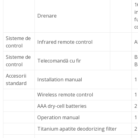
1
i
Drenare
f
c
Sisteme de
Infrared remote control
A
control
Sisteme de
B
Telecomandă cu fir
control
B
Accesorii
Installation manual
1
standard
Wireless remote control
1
AAA dry-cell batteries
2
Operation manual
1
Titanium apatite deodorizing filter
2