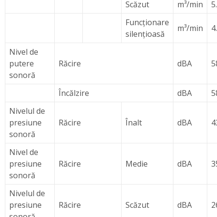
Scăzut
m³/min
5
Funcţionare
m³/min
4
silenţioasă
Nivel de
putere
Răcire
dBA
5
sonoră
Încălzire
dBA
5
Nivelul de
presiune
Răcire
Înalt
dBA
4
sonoră
Nivel de
presiune
Răcire
Medie
dBA
3
sonoră
Nivelul de
presiune
Răcire
Scăzut
dBA
2
sonoră