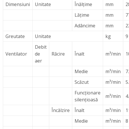
Dimensiuni
Unitate
Înălțime
mm
2
Lățime
mm
7
Adâncime
mm
2
Greutate
Unitate
kg
9
Debit
Ventilator
de
Răcire
Înalt
m³/min
1
aer
Medie
m³/min
7
Scăzut
m³/min
5
Funcţionare
m³/min
4
silenţioasă
Încălzire
Înalt
m³/min
1
Medie
m³/min
8